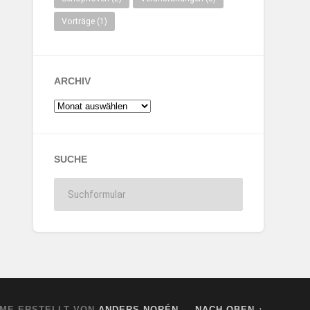
Vorträge
(1)
ARCHIV
SUCHE
ME ERSTELLT VON
ANDERS NORÉN
—
NACH OBEN ↑