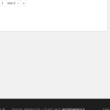
von
2
›
»
.V.
— DIESE WEBSITE LÄUFT MIT
WORDPRESS
THE