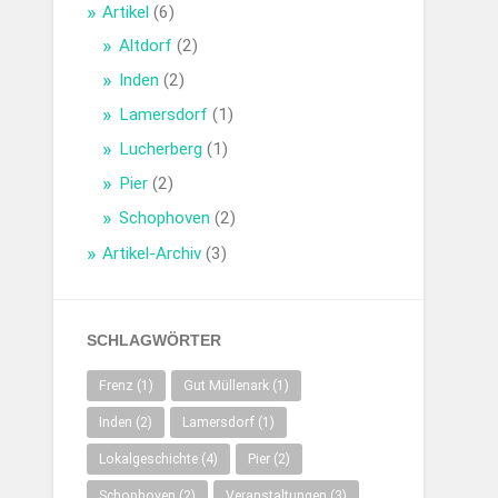
Artikel
(6)
Altdorf
(2)
Inden
(2)
Lamersdorf
(1)
Lucherberg
(1)
Pier
(2)
Schophoven
(2)
Artikel-Archiv
(3)
SCHLAGWÖRTER
Frenz
(1)
Gut Müllenark
(1)
Inden
(2)
Lamersdorf
(1)
Lokalgeschichte
(4)
Pier
(2)
Schophoven
(2)
Veranstaltungen
(3)