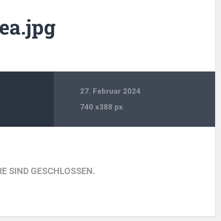
ea.jpg
27. Februar 2024
740
x
388 px
E SIND GESCHLOSSEN.