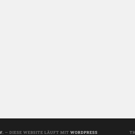
V.
— DIESE WEBSITE LÄUFT MIT
WORDPRESS
T