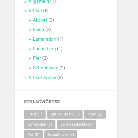
Allgemein
(1)
Artikel
(6)
Altdorf
(2)
Inden
(2)
Lamersdorf
(1)
Lucherberg
(1)
Pier
(2)
Schophoven
(2)
Artikel-Archiv
(3)
SCHLAGWÖRTER
Frenz
(1)
Gut Müllenark
(1)
Inden
(2)
Lamersdorf
(1)
Lokalgeschichte
(4)
Pier
(2)
Schophoven
(2)