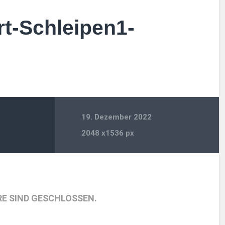
t-Schleipen1-
19. Dezember 2022
2048
x
1536 px
E SIND GESCHLOSSEN.