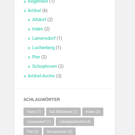
Allgemein
(1)
Artikel
(6)
Altdorf
(2)
Inden
(2)
Lamersdorf
(1)
Lucherberg
(1)
Pier
(2)
Schophoven
(2)
Artikel-Archiv
(3)
SCHLAGWÖRTER
Frenz
(1)
Gut Müllenark
(1)
Inden
(2)
Lamersdorf
(1)
Lokalgeschichte
(4)
Pier
(2)
Schophoven
(2)