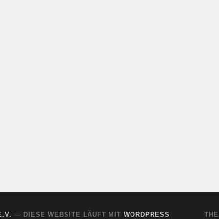
.V.
— DIESE WEBSITE LÄUFT MIT
WORDPRESS
THE