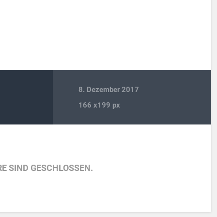
8. Dezember 2017
166
x
199 px
E SIND GESCHLOSSEN.