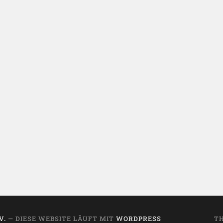
V.
— DIESE WEBSITE LÄUFT MIT
WORDPRESS
T