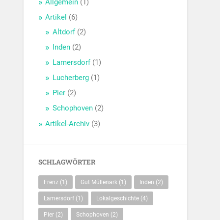
Allgemein
(1)
Artikel
(6)
Altdorf
(2)
Inden
(2)
Lamersdorf
(1)
Lucherberg
(1)
Pier
(2)
Schophoven
(2)
Artikel-Archiv
(3)
SCHLAGWÖRTER
Frenz
(1)
Gut Müllenark
(1)
Inden
(2)
Lamersdorf
(1)
Lokalgeschichte
(4)
Pier
(2)
Schophoven
(2)